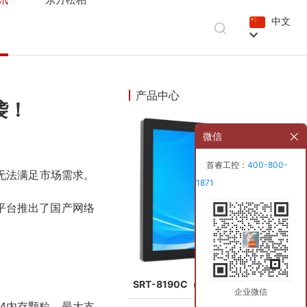
中文
产品中心
袭！
微信
首睿工控：
400-800-
无法满足市场需求。
1871
平台推出了国产网络
SRT-8190C（8代）工业触摸一体机
企业微信
R4内存颗粒，最大支