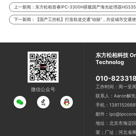
上一新闻：
东方松柏首睿IPC-3300H搭载国产海光处理器HG3
下一新闻：
【国产工控机】打造轨道交通“动脉”，共促城市交通
东方松柏科技 Orien
Technolog
010-823318
工作时间：周一至周五 9
微信公众号
联系人：Aaron解
手机：13811526
邮件：ipc@ipccore
地址：北京市海淀区双
室；厂址：河北省